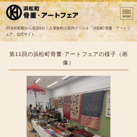
東京都の骨董・クラフト
JR浜松町駅から徒歩5分！入場無料の屋内イベント「浜松町 骨董・アートフ
ェア」公式サイト
ホーム
第11回の浜松町骨董·アートフェアの様子（画
出展業者様へ
像）
出展までの流れ
問合わせと出店申込み