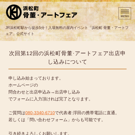
東京都の骨董・クラフト
JR浜松町駅から徒歩5分！入場無料の屋内イベント「浜松町 骨董・アートフ
ェア」公式サイト
ホーム
次回第12回の浜松町骨董·アートフェア出店申
出展業者様へ
し込みについて
出展までの流れ
申し込み始まっております。
ホームページの
問合わせと出店申込み
問合わせと出店申込み→出店申し込み
でフォームに入力頂ければ完了となります。
ご質問は
080-3340-6710
で代表者:浮田の携帯電話に直通。
若しくは「問い合わせフォーム」からも可能です。
引き続きよろしくお願いします。