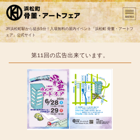
東京都の骨董・クラフト
JR浜松町駅から徒歩5分！入場無料の屋内イベント「浜松町 骨董・アートフ
ェア」公式サイト
ホーム
第11回の広告出来ています。
出展業者様へ
出展までの流れ
問合わせと出店申込み